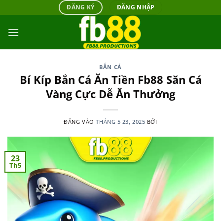
Bỏ
ĐĂNG KÝ
ĐĂNG NHẬP
qua
nội
dung
BẮN CÁ
Bí Kíp Bắn Cá Ăn Tiền Fb88 Săn Cá
Vàng Cực Dễ Ăn Thưởng
ĐĂNG VÀO
THÁNG 5 23, 2025
BỞI
23
Th5