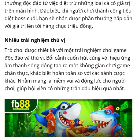
thưởng độc đáo từ việc diệt trừ những loại cá có giá trị
trên màn hình. Đặc biệt, khi người chơi thành công tiêu
diệt boss cuối, bạn sẽ nhận được phần thưởng hấp dẫn
với giá trị lên tới hàng chục triệu đồng.
Nhiều trải nghiệm thú vị
Trò chơi được thiết kế với một trải nghiệm chơi game
độc đáo và thú vị. Bối cảnh cuốn hút cùng với hiệu ứng
âm thanh sống động tạo ra một không gian chơi game
chân thực, khác biệt hoàn toàn so với các sảnh cược
khác. Nhằm mang lại niềm vui và động lực cho người
chơi, giúp hội viên có những trận đấu hiệu quả nhất.