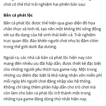
chơi có thể thử trải nghiệm hai phiên bản sau:
Bắn cá phát lộc
Bắn cá phát lộc được thể hiện qua giao diện đồ họa
chân thực và tinh tế, tạo nên một không khí sống động
với sự đa dạng của hệ sinh thái biển cả. Trải nghiệm
trực quan độc đáo khiến người chơi như bị đắm chìm
trong thế giới dưới đại dương.
Ngoài ra, các nhà cái bắn cá phát lộc hiện nay còn
mang đến nhiều ưu đãi hấp dẫn, được thiết kế đặc biệt
cho những người yêu thích tựa game này. Một trong
những ưu điểm đặc biệt là khả năng nhận vốn miễn phí
mỗi ngày khi người chơi đăng nhập vào hệ thống.
Không chỉ tăng thêm phần hấp dẫn cho trò chơi mà
còn làm cho bắn cá phát lộc trở thành một trong
những tựa game đáng dùng thử nhất hiện nay.