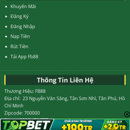
Khuyến Mãi
Đăng Ký
Đăng Nhập
Nạp Tiền
Rút Tiền
Tải App Fb88
Thông Tin Liên Hệ
Thương Hiệu: FB88
Địa chỉ: 23 Nguyễn Văn Săng, Tân Sơn Nhì, Tân Phú, Hồ
Chí Minh
Zipcode: 700000
Phone 0926.476.777
Website https://avalancee.co.com/