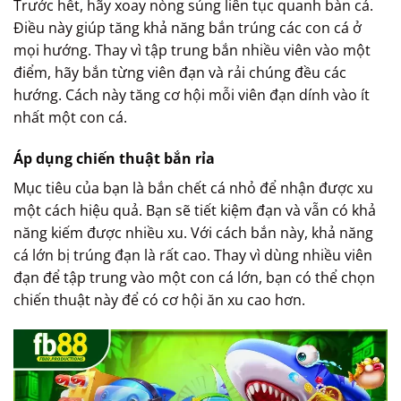
Trước hết, hãy xoay nòng súng liên tục quanh bàn cá.
Điều này giúp tăng khả năng bắn trúng các con cá ở
mọi hướng. Thay vì tập trung bắn nhiều viên vào một
điểm, hãy bắn từng viên đạn và rải chúng đều các
hướng. Cách này tăng cơ hội mỗi viên đạn dính vào ít
nhất một con cá.
Áp dụng chiến thuật bắn rỉa
Mục tiêu của bạn là bắn chết cá nhỏ để nhận được xu
một cách hiệu quả. Bạn sẽ tiết kiệm đạn và vẫn có khả
năng kiếm được nhiều xu. Với cách bắn này, khả năng
cá lớn bị trúng đạn là rất cao. Thay vì dùng nhiều viên
đạn để tập trung vào một con cá lớn, bạn có thể chọn
chiến thuật này để có cơ hội ăn xu cao hơn.