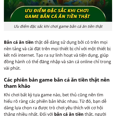
Ưu điểm đặc sắc khi chơi game bắn cá ăn tiền thật
Bắn cá ăn tiền
thật dễ dàng sử dụng bởi có trên mọi
nền tảng và cài đặt trên mọi thiết bị chỉ với một thiết bị
kết nối internet. Tạo ra sự linh hoạt và tiện dụng, giúp
đồng hành có thể đăng nhập và săn cá online chỉ trong
vài phút.
Các phiên bản game bắn cá ăn tiền thật nên
tham khảo
Khi chơi bất kỳ tựa game nào, bet thủ cũng nên tìm
hiểu rõ ràng các phiên bản khác nhau. Từ đó, bạn dễ
dàng lựa chọn ra được trò chơi yêu thích với cơ hội
thắng nhiều nhất. Đối với
bắn cá ăn tiền
thật, người