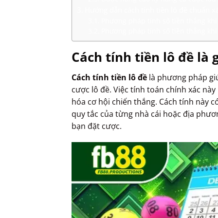
Hướng dẫn cách tính tiền lô đề chuẩn x
Phương pháp tính số tiền thắng khi
Phương pháp tính số tiền thắng khi
Cách tính tiền lô đề là g
Cách tính tiền lô đề
là phương pháp giú
cược lô đề. Việc tính toán chính xác này
hóa cơ hội chiến thắng. Cách tính này có 
quy tắc của từng nhà cái hoặc địa phươn
bạn đặt cược.