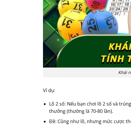
Khái n
Ví dụ:
Lô 2 số: Nếu bạn chơi lô 2 số và trúng
thưởng (thường là 70-80 lần).
Đề: Cũng như lô, nhưng mức cược thư