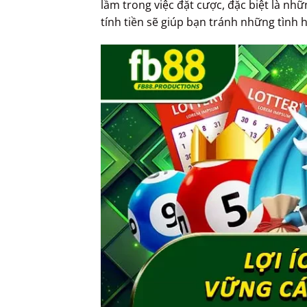
lầm trong việc đặt cược, đặc biệt là nhữ
tính tiền sẽ giúp bạn tránh những tình