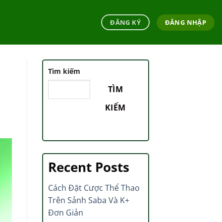
ĐĂNG NHẬP
ĐĂNG KÝ
Tìm kiếm
TÌM
KIẾM
Recent Posts
Cách Đặt Cược Thể Thao
Trên Sảnh Saba Và K+
Đơn Giản