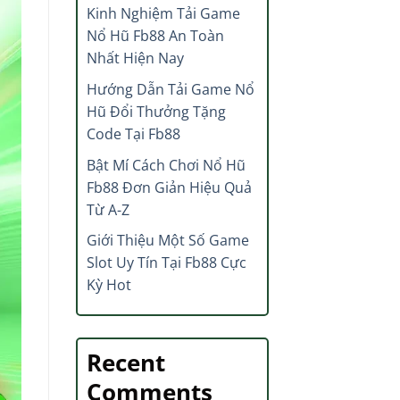
Kinh Nghiệm Tải Game
Nổ Hũ Fb88 An Toàn
Nhất Hiện Nay
Hướng Dẫn Tải Game Nổ
Hũ Đổi Thưởng Tặng
Code Tại Fb88
Bật Mí Cách Chơi Nổ Hũ
Fb88 Đơn Giản Hiệu Quả
Từ A-Z
Giới Thiệu Một Số Game
Slot Uy Tín Tại Fb88 Cực
Kỳ Hot
Recent
Comments