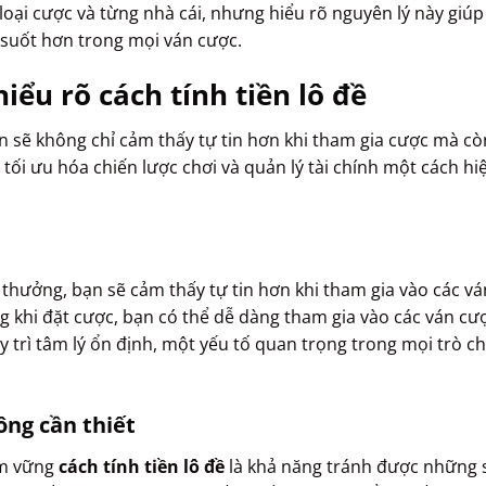
loại cược và từng nhà cái, nhưng hiểu rõ nguyên lý này giúp
 suốt hơn trong mọi ván cược.
iểu rõ cách tính tiền lô đề
ạn sẽ không chỉ cảm thấy tự tin hơn khi tham gia cược mà cò
tối ưu hóa chiến lược chơi và quản lý tài chính một cách hi
rả thưởng, bạn sẽ cảm thấy tự tin hơn khi tham gia vào các vá
 khi đặt cược, bạn có thể dễ dàng tham gia vào các ván cư
y trì tâm lý ổn định, một yếu tố quan trọng trong mọi trò ch
ông cần thiết
ắm vững
cách tính tiền lô đề
là khả năng tránh được những 